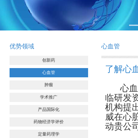
优势领域
心血管
创新药
了解心
心血管
肿瘤
心血管
临研发
学术推广
机构提
产品国际化
威在心
药物经济学评价
动贵公
定量药理学