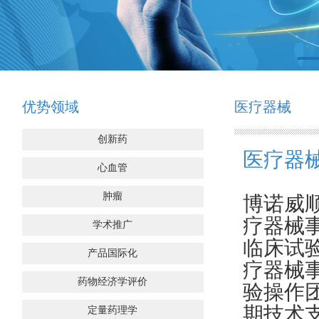
优势领域
医疗器械
创新药
医疗器
心血管
肿瘤
博诺威
疗器械
学术推广
临床试
产品国际化
疗器械
药物经济学评价
验操作
期技术
定量药理学