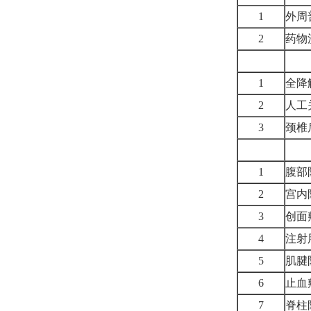
1
外周
2
药物
1
全降
2
人工
3
颈椎
1
腹部
2
宫内
3
创面
4
注射
5
肌腱
6
止血
7
脊柱