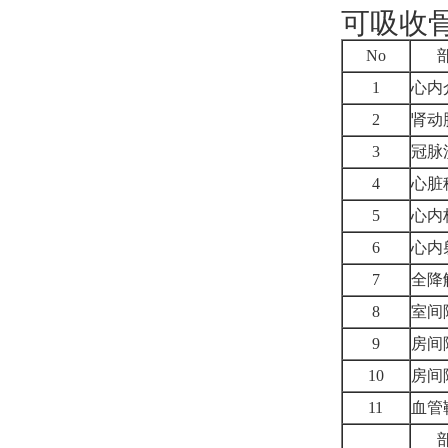
可吸收
No
1
心内
2
肾动
3
冠脉
4
心脏
5
心内
6
心内
7
全降
8
室间
9
房间
10
房间
11
血管