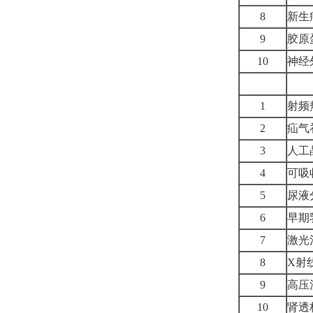
8
新生
9
胶原
10
神经
1
射频
2
疝气
3
人工
4
可吸
5
尿液
6
早期
7
激光
8
X射
9
高压
10
肾透